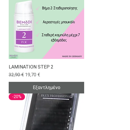
LAMINATION STEP 2
Κανονική τιμή
Τιμή Έκπτωσης
32,90 €
19,70 €
Εξαντλημένο
-20%