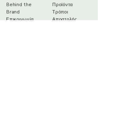
Behind the
Προϊόντα
Brand
Τρόποι
Επικοινωνία
Αποστολής
Τρόποι
Πληρωμής
info@dluxpro.gr
Λεωφ. Μαραθώνος 33,
Άνοιξη, Αττικής, 145 65
Τηλ.: +
306906657676
Sign up. Stay stylish
Subscribe Now