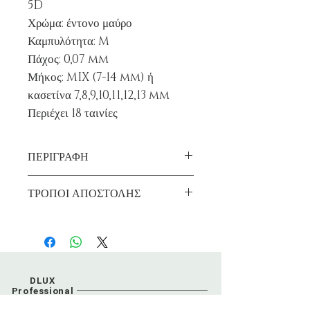
5D
Χρώμα: έντονο μαύρο
Καμπυλότητα: M
Πάχος: 0,07 mm
Μήκος: MIX (7-14 mm) ή
κασετίνα 7,8,9,10,11,12,13 mm
Περιέχει 18 ταινίες
ΠΕΡΙΓΡΑΦΗ
Επαγγελματική χρήση
ΤΡΟΠΟΙ ΑΠΟΣΤΟΛΗΣ
Το 0,07 mm είναι εξαιρετικά μαλακό,
Αποστολη Δωρεάν για παραγγελίες άνω
χρησιμοποιείται για την προηγμένη
των 99€.
τεχνική όγκου 2-5D.
Είναι κατασκευασμένα από υψηλής
ποιότητας υποαλλεργικό συνθετικό υλικό
DLUX
το οποίο εγγυάται τέλειες καμπύλες και
Professional
σταθερότητα με την πάροδο του χρόνου.
Greece