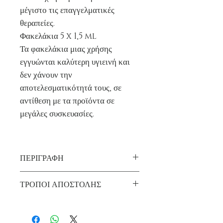
μέγιστο τις επαγγελματικές
θεραπείες.
Φακελάκια 5 x 1,5 ml
Τα φακελάκια μιας χρήσης
εγγυώνται καλύτερη υγιεινή και
δεν χάνουν την
αποτελεσματικότητά τους, σε
αντίθεση με τα προϊόντα σε
μεγάλες συσκευασίες.
ΠΕΡΙΓΡΑΦΗ
ΧΡΗΣΗ:
ΤΡΟΠΟΙ ΑΠΟΣΤΟΛΗΣ
Lamination φρυδιών
1. Εφαρμόστε το Βήμα 1 SUPREME
Παράδοση στο χώρο σας Δωρεάν για
LIFT στα φρύδια και αφήστε το να
παραγγελίες άνω των 99€.
δράσει για 4-12 λεπτά, ανάλογα με τον