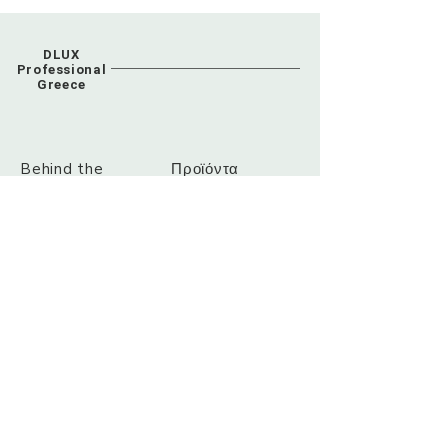
DLUX
Professional
Greece
Behind the
Προϊόντα
Brand
Τρόποι
Επικοινωνία
Αποστολής
Τρόποι
Πληρωμής
info@dluxpro.gr
Λεωφ. Μαραθώνος 33,
Άνοιξη, Αττικής, 145 65
Τηλ.: +
306906657676
Sign up. Stay stylish