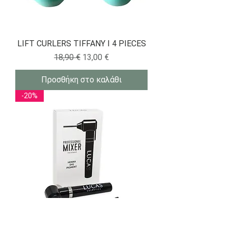
LIFT CURLERS TIFFANY I 4 PIECES
Κανονική τιμή
Τιμή Έκπτωσης
18,90 €
13,00 €
Προσθήκη στο καλάθι
-20%